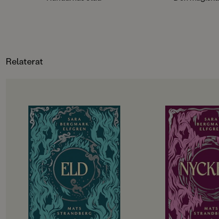
roliga illustrationer av Fabian
otroligt. Per Dybvi
Göranson.
och surrealistiska bi
känslan och tillsam
en riktig pärla för l
Relaterat
OM BOKEN
OM BOKEN
De utvalda ska börja andra året på
Det har gått drygt 
gymnasiet. Hela sommarlovet har
tragedin i Engelsfo
de hållit andan i väntan på
gympasal. De utvalda
demonernas nästa drag. Men hotet
att återhämta sig in
kommer från ett håll de aldrig
vänds upp och ner i
kunnat förutse. Det blir alltmer
besvaras. Hemlighete
uppenbart att något är väldigt,
Lojaliteter prövas. T
väldigt fel i Engelsfors. Det
att rinna ut och till 
förflutna vävs ihop med nuet. De
utvalda bara vara sä
levande möter de döda. De utvalda
Allt kommer att förä
knyts allt tätare till varandra och