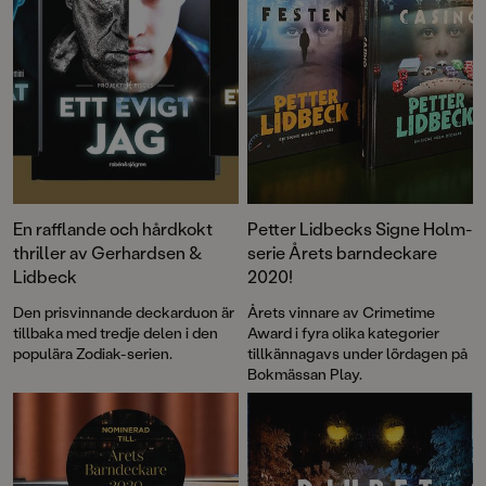
En rafflande och hårdkokt
Petter Lidbecks Signe Holm-
thriller av Gerhardsen &
serie Årets barndeckare
Lidbeck
2020!
Den prisvinnande deckarduon är
Årets vinnare av Crimetime
tillbaka med tredje delen i den
Award i fyra olika kategorier
populära Zodiak-serien.
tillkännagavs under lördagen på
Bokmässan Play.