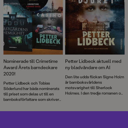
Nominerade till Crimetime
Petter Lidbeck aktuell med
Award Årets barndeckare
ny bladvändare om AI
2020!
Den lite udda flickan Signe Holm
är barnboksvärldens
Petter Lidbeck och Tobias
motsvarighet till Sherlock
Söderlund har båda nominerats
Holmes. I den tredje romanen om
till priset som delas ut till en
henne handlar det om
barnboksförfattare som skriver
spännande brott, AI och
deckare eller spänning för barn
forskningsetik – allt presenterat
6–12 år. Nu kan du vara med och
i ett rappt tempo med kluriga
rösta!
ledtrådar.