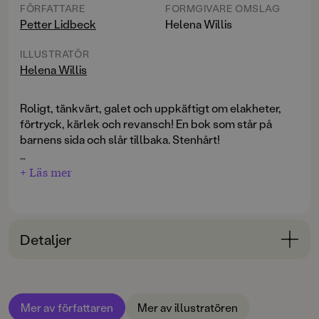
FÖRFATTARE
FORMGIVARE OMSLAG
Petter Lidbeck
Helena Willis
ILLUSTRATÖR
Helena Willis
Roligt, tänkvärt, galet och uppkäftigt om elakheter,
förtryck, kärlek och revansch! En bok som står på
barnens sida och slår tillbaka. Stenhårt!
Mellanstadielärare Karin Karlsson hatar barn. Hennes
+ Läs mer
främsta mål och talang i livet är att trycka till alla sina
elever så de känner sig små och värdelösa - och
hennes metoder är minst sagt raffinerade!
När Karin Karlsson får tre nya elever i klassen
Detaljer
bestämmer hon sig snabbt för att sätta dem på plats. I
början går det bra. Mycket bra! Men sedan tar det
Bokinformation
plötsligt stopp ...
ÅLDERSGRUPP
Mer av författaren
Mer av illustratören
9-12