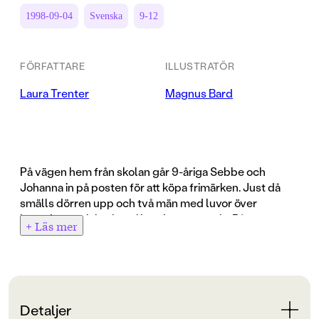
1998-09-04
Svenska
9-12
FÖRFATTARE
ILLUSTRATÖR
Laura Trenter
Magnus Bard
På vägen hem från skolan går 9-åriga Sebbe och
Johanna in på posten för att köpa frimärken. Just då
smälls dörren upp och två män med luvor över
huvudena och k-pistar i händerna rusar in. Rånarna
+ Läs mer
viftar nervöst med k-pistarna och skriker åt alla att
lägga sig ned... Sebbe och Johanna klarar sig
helskinnade genom rånet. Men efteråt kommer
skräcken, de vet inte vilka rånarna är men rånarna vet
ju vilka de är! Tänk om det är någon de känner? Och
Detaljer
Johanna kände ju igen den ene rånarens gympadojjor!