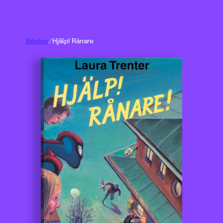
Böcker
/
Hjälp! Rånare