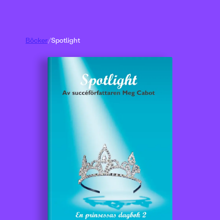
Böcker
/
Spotlight