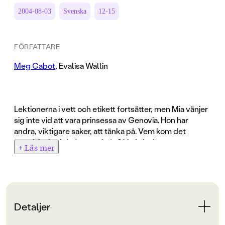
2004-08-03
Svenska
12-15
FÖRFATTARE
Meg Cabot
,
Evalisa Wallin
Lektionerna i vett och etikett fortsätter, men Mia vänjer
sig inte vid att vara prinsessa av Genovia. Hon har
andra, viktigare saker, att tänka på. Vem kom det
mystiska kärleksbrevet ifrån? Vad ska hon göra för att
+ Läs mer
vinna Michael Moscowitz hjärta? Hur ska det gå för
hennes mamma som väntar barn med mr G, Mias
mattelärare? Och hur gör man när man blir intervjuad i
tv?
Detaljer
Andra boken i serien om Mia, New Yorktjejen som blev
prinsessa av Genovia.