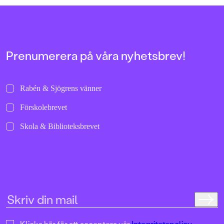
FORMAT
Pocket
,
Pocket
,
Kartonnage
,
Kartonnage
,
Pocket
Prenumerera på våra nyhetsbrev!
Rabén & Sjögrens vänner
Förskolebrevet
Skola & Biblioteksbrevet
Klicka här för att acceptera vår
Integritetspolicy.