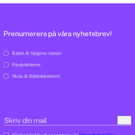
allra första gångerna.
uppochnervänd värl
bilder att titta läng
FORMAT
Jenny Dahlberg som
Pocket
,
Pocket
,
Kartonnage
,
Kartonnage
,
Pocket
illustrerat för Kamr
om första boken – F
Tvärtomsson:"Fart o
Prenumerera på våra nyhetsbrev!
byxorna på huvudet 
komikern Måns Nils
Kamratpostenfavori
Dahlberg slår sina p
Rabén & Sjögrens vänner
denna galet kaosiga
medryckande bilderb
Förskolebrevet
Hallhagen tipsar om 
böcker för barn och 
Skola & Biblioteksbrevet
SvD"Mycket underhå
särskilt att rutscha
Dahlbergs bilder som 
en enda sekund. På 
uppslag finns tusen d
upptäcka. Inte minst 
följa familjens hund
sniffande äventyr." -
DN"En bok som komm
till skratt hos såväl 
Klicka här för att acceptera vår
Integritetspolicy.