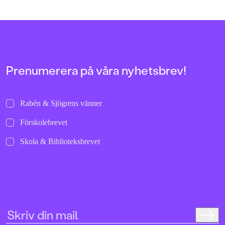
143
sparkar ifrån och rullar i väg de där
allra första gångerna.
FORMAT
Inbunden
Prenumerera på våra nyhetsbrev!
Rabén & Sjögrens vänner
Förskolebrevet
Skola & Biblioteksbrevet