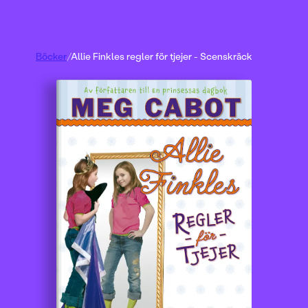
Böcker
/
Allie Finkles regler för tjejer - Scenskräck