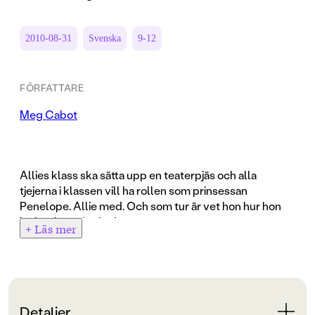
2010-08-31
Svenska
9-12
FÖRFATTARE
Meg Cabot
Allies klass ska sätta upp en teaterpjäs och alla
tjejerna i klassen vill ha rollen som prinsessan
Penelope. Allie med. Och som tur är vet hon hur hon
lyckas kapa åt sig den ...
+ Läs mer
Allie tänker utnyttja sin mammas nya roll som
filmrecensent på Good News! och farbror Jays
hemliga förflutna som dramastudent. Men när hon får
reda på att bästisen Sophie också vill ha huvudrollen
Detaljer
blir saker och ting lite mer komplicerade - kan hon