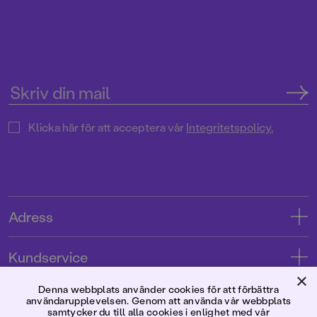
Klicka här för att acceptera vår
Integritetspolicy.
Adress
Adress
Kundservice
08-769 88 00
×
Kontakta oss
Denna webbplats använder cookies för att förbättra
Förlaget
användarupplevelsen. Genom att använda vår webbplats
Tryckerigatan 4
Kundservice
samtycker du till alla cookies i enlighet med vår