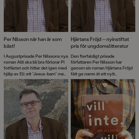
Per Nilsson när han är som
Hjärtans Fröjd – nyinstiftat
bäst!
pris för ungdomslitteratur
I Augustprisade Per Nilssons nya
Den flerfaldigt prisade
roman Allt ska bli bra förlorar Pi
författaren Per Nilsson har
fotfästet och hittar det igen med
genom sin roman Hjärtans Fröjd
hjälp av Eli: ett ”Jesus-barn” med
fått ge namn åt ett nytt
kraften att trösta.
litteraturpris som ska delas ut till
"årets svenska ungdomsroman".