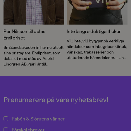
Per Nilsson tilldelas
Inte längre duktiga flickor
Emilpriset
Vill inte, vill bygger på verkliga
händelser som inbegriper kärlek,
Smålandsakademin har nu utsett
vänskap, trakasserier och
sina pristagare. Emilpriset, som
utstuderade hämndplaner. – Jag
delas ut med stöd av Astrid
visste direkt att jag ville skriva
Lindgren AB, går i år till
berättelsen, säger den
författaren Per Nilsson.
Augustbelönade författaren Per
Nilsson.
Prenumerera på våra nyhetsbrev!
Rabén & Sjögrens vänner
Förskolebrevet