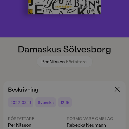
Damaskus Sölvesborg
Per Nilsson
Författare
Beskrivning
2022-03-11
Svenska
12-15
FÖRFATTARE
FORMGIVARE OMSLAG
Per Nilsson
Rebecka Neumann