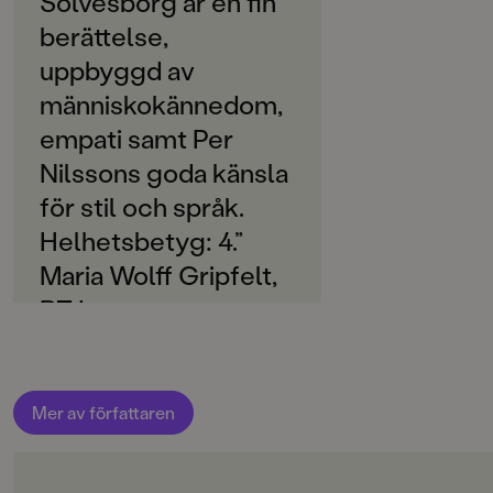
Sölvesborg är en fin
SPRÅK
barn- och ungdomsboksförfattare. Han har varit
Svenska
berättelse,
verksam i över trettio år och har skrivit en lång rad
uppbyggd av
rosade titlar.
PUBLICERINGSDATUM
2022-03-11
människokännedom,
empati samt Per
Produktion
Nilssons goda känsla
MILJÖMÄRKNING
för stil och språk.
Ja
Helhetsbetyg: 4.”
CE-MÄRKNING
Maria Wolff Gripfelt,
Nej
BTJ
Produktdetaljer
ISBN
9789129728484
Mer av författaren
ANTAL SIDOR
182