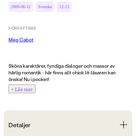
2009-06-11
Svenska
12-15
FÖRFATTARE
Meg Cabot
Sköna karaktärer, fyndiga dialoger och massor av
härlig romantik - här finns allt chick lit-läsaren kan
önska! Nu i pocket!
+ Läs mer
Jenny Greenley har en stor talang - hon är bra på att
behålla hemligheter och lösa andra människors
problem! Hon är faktiskt så bra på det att hon anonymt
svarar på läsarbrev och ger råd i skoltidningens
frågespalt "Fråga Annie".
Detaljer
När den nittonåriga Hollywoodstjärnan Luke Striker