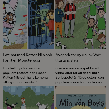
Lättläst med Katten Nils och
Avspark för ny del av Vårt
Familjen Monstersson
lilla landslag
I två helt nya böcker i vår
Spelar man i seriespel för att
populära Lättläst-serie löser
vinna, eller för att det är kul?
Katten Nils och hans kompisar
Seriespelet är fjärde delen i den
ett mysterium medan 10-
populära serien barnböcker som
årsjubilerande Familjen
tagits fram i samarbete med
Monstersson skapar en
Svenska Fotbollförbundet.
skrämmande bra djurpark!