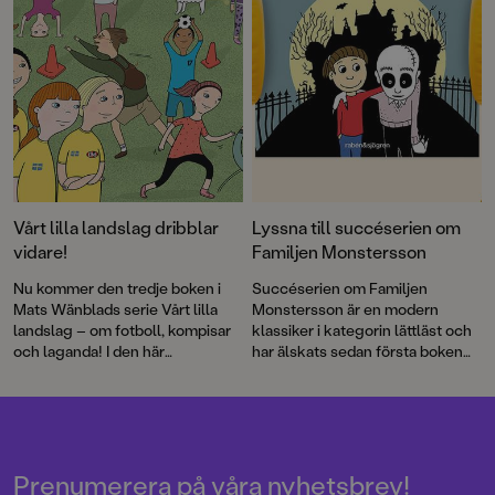
Vårt lilla landslag dribblar
Lyssna till succéserien om
vidare!
Familjen Monstersson
Nu kommer den tredje boken i
Succéserien om Familjen
Mats Wänblads serie Vårt lilla
Monstersson är en modern
landslag – om fotboll, kompisar
klassiker i kategorin lättläst och
och laganda! I den här
har älskats sedan första boken
berättelsen uppstår frågan om
kom ut 2011. Nu finns böckerna
det är så kul att storsatsa –
om Ebba, Boris och de andra att
egentligen?
lyssna på hos Storytel och de
andra ljudbokstjänsterna.
Skådespelaren Christian Fex
läser.
Prenumerera på våra nyhetsbrev!