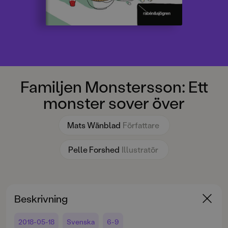
Familjen Monstersson: Ett
monster sover över
Mats Wänblad
Författare
Pelle Forshed
Illustratör
Beskrivning
2018-05-18
Svenska
6-9