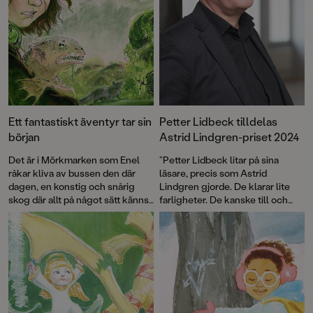
Ett fantastiskt äventyr tar sin
Petter Lidbeck tilldelas
början
Astrid Lindgren-priset 2024
Det är i Mörkmarken som Enel
”Petter Lidbeck litar på sina
råkar kliva av bussen den där
läsare, precis som Astrid
dagen, en konstig och snårig
Lindgren gjorde. De klarar lite
skog där allt på något sätt känns
farligheter. De kanske till och
lite fel. Där finns taggiga buskar
med växer av dem”, skriver juryn i
som verkar röra sig, underliga
sin motivering.
fåglar och en sexbent katt. Och
så paddvätten – den slemmiga,
morrande varelsen som Enel
måste rädda.
Paddvättens skog
är
första delen i Mörkmarken, en
antagligen helt sann berättelse