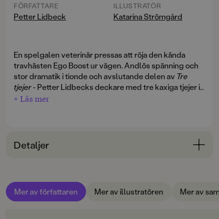
FÖRFATTARE
ILLUSTRATÖR
Petter Lidbeck
Katarina Strömgård
En spelgalen veterinär pressas att röja den kända
travhästen Ego Boost ur vägen. Andlös spänning och
stor dramatik i tionde och avslutande delen av
Tre
tjejer
- Petter Lidbecks deckare med tre kaxiga tjejer i
huvudrollen.
+ Läs mer
Siri och Pella räddar en avsvimmad man ur ett
brinnande hus. Mannen är veterinär men spelgalen.
Han har slösat bort allt han äger och har och är helt i
Detaljer
klorna på skummisar i travbranschen. När de tre
tjejerna hör hur han beordras att röja den kända
Bokinformation
travhästen Ego Boost ur vägen måste de ingripa på
ÅLDERSGRUPP
nytt.
Mer av författaren
Mer av illustratören
Mer av sam
9-12
Spännande, läskigt, oförutsägbart och med en stor
ORIGINALSPRÅK
portion humor. De tre deckartjejerna liknar inga andra i