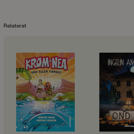
FORMAT
känslan och tillsam
Kartonnage
,
,
Häftad
,
en riktig pärla för l
Relaterat
OM BOKEN
OM BOKEN
Krom och Nea är bästa vänner –
Fristående uppföljar
men bara i hemlighet. Deras
Elvira har varit me
familjer är fiender och skulle bli
saker förut. På kollo
rasande om de fick veta sanningen.
fyren. Så hon borde
Därför måste Krom och Nea göra
den här gången är d
allt i smyg: simma, fiska och prata
känns annorlunda …N
om den stora världen bortom
en bil med nummerp
grottan där Krom har bott hela sitt
på skolgården dras e
liv. Men det blir allt svårare att hålla
mystiska händelser i
vänskapen hemlig och till slut
dyker siffrorna från
måste de välja: ska de vara kvar hos
överallt. Någon lägg
sina familjer – eller ge sig av
lappar i Elviras skåp
tillsammans?
Och i skolans mörka 