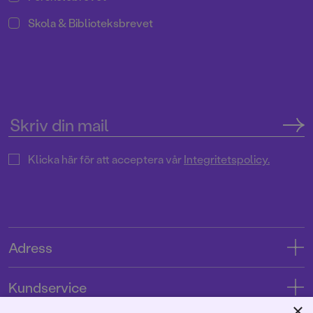
Skola & Biblioteksbrevet
Klicka här för att acceptera vår
Integritetspolicy.
Adress
Adress
Kundservice
08-769 88 00
×