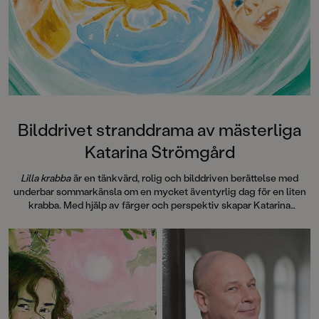
Bilddrivet stranddrama av mästerliga
Katarina Strömgård
Lilla krabba
är en tänkvärd, rolig och bilddriven berättelse med
underbar sommarkänsla om en mycket äventyrlig dag för en liten
krabba. Med hjälp av färger och perspektiv skapar Katarina
Strömgård storslagna scener som doftar av tång, salta hav och
sommar.