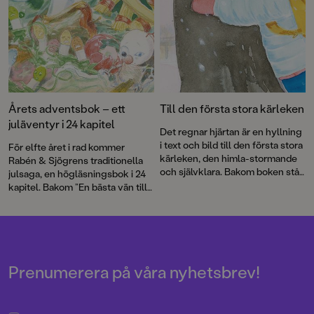
av den prisbelönta duon Ylva
Karlsson och Katarina
Strömgård.
Årets adventsbok – ett
Till den första stora kärleken
juläventyr i 24 kapitel
Det regnar hjärtan är en hyllning
i text och bild till den första stora
För elfte året i rad kommer
kärleken, den himla-stormande
Rabén & Sjögrens traditionella
och självklara. Bakom boken står
julsaga, en högläsningsbok i 24
debutanten Gloria Kisekka-
kapitel. Bakom ”En bästa vän till
Ndawula och Augustprisade
jul” står författaren Ylva Karlsson
Katarina Strömgård.
och illustratören Katarina
Strömgård – två
Augustprisvinnare i ett magiskt
fint samarbete. Resultatet är en
saga om sönderälskade
Prenumerera på våra nyhetsbrev!
julgransprydnader.