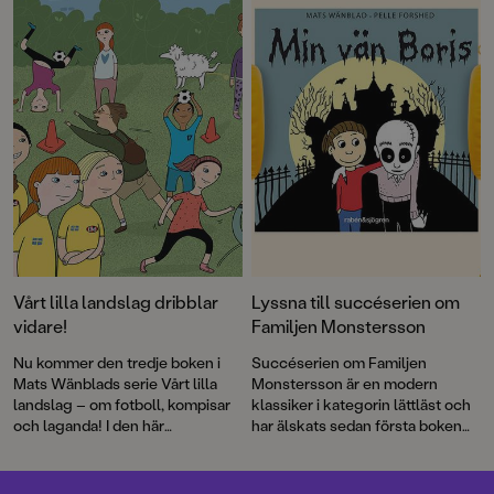
skrämmande bra djurpark!
Vårt lilla landslag dribblar
Lyssna till succéserien om
vidare!
Familjen Monstersson
Nu kommer den tredje boken i
Succéserien om Familjen
Mats Wänblads serie Vårt lilla
Monstersson är en modern
landslag – om fotboll, kompisar
klassiker i kategorin lättläst och
och laganda! I den här
har älskats sedan första boken
berättelsen uppstår frågan om
kom ut 2011. Nu finns böckerna
det är så kul att storsatsa –
om Ebba, Boris och de andra att
egentligen?
lyssna på hos Storytel och de