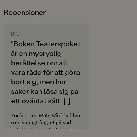
ÅLDERSGRUPP
Familjen Monstersson
ingår i Rabén & Sjögrens serie
Recensioner
6-9
med lättlästa böcker för de allra yngsta
nybörjarläsarna. Lite text och läsvänlig typografi,
ORIGINALSPRÅK
pratbubblor med versal text plus massor av roliga
Svenska
BTJ
färgbilder.
”Boken Teaterspöket
SPRÅK
är en mysryslig
Svenska
berättelse om att
SERIE
vara rädd för att göra
Lättläst
bort sig, men hur
PUBLICERINGSDATUM
saker kan lösa sig på
2019-05-17
ett oväntat sätt. […]
Produktion
Författaren Mats Wänblad har
Produktdetaljer
som vanligt fingret på vad
nybörjarläsaren tycker om att
ISBN
läsa om. Helhetsbetyg: 4.”
9789129719598