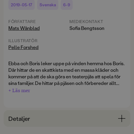
2019-05-17
Svenska
6-9
FÖRFATTARE
MEDIEKONTAKT
Mats Wänblad
Sofia Bengtsson
ILLUSTRATÖR
Pelle Forshed
Ebba och Boris leker uppe på vinden hemma hos Boris.
Där hittar de en skattkista med en massa kläder och
kommer på att de ska göra en teaterpjäs att spela för
sina familjer. De hittar på pjäsen och förbereder allt.
Det enda som är svårt att bestämma är vem som ska
+ Läs mer
spela spöket, men när de väl löst det kan ju inget gå
fel. Eller?
Serien
Familjen Monstersson
är en modern klassiker i
Detaljer
kategorin lättläst och älskas av såväl läsare och
föräldrar som bibliotekarier och bokbloggare.
Bokinformation