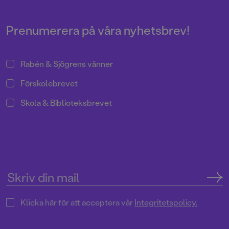
andra ljudbokstjänsterna.
Skådespelaren Christian Fex
läser.
Prenumerera på våra nyhetsbrev!
Rabén & Sjögrens vänner
Förskolebrevet
Skola & Biblioteksbrevet
Klicka här för att acceptera vår
Integritetspolicy.