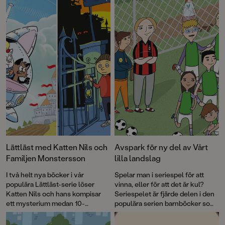
Lättläst med Katten Nils och
Avspark för ny del av Vårt
Familjen Monstersson
lilla landslag
I två helt nya böcker i vår
Spelar man i seriespel för att
populära Lättläst-serie löser
vinna, eller för att det är kul?
Katten Nils och hans kompisar
Seriespelet är fjärde delen i den
ett mysterium medan 10-
populära serien barnböcker som
årsjubilerande Familjen
tagits fram i samarbete med
Monstersson skapar en
Svenska Fotbollförbundet.