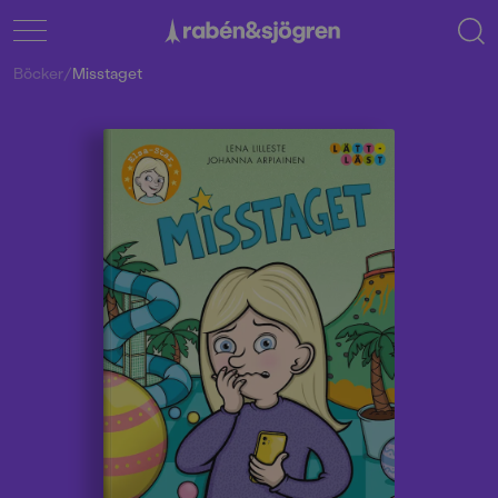
Böcker
/
Misstaget