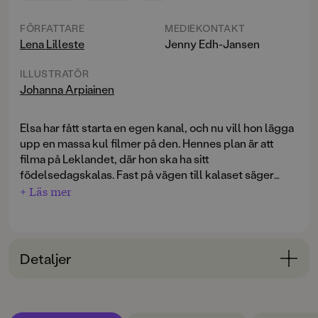
FÖRFATTARE
MEDIEKONTAKT
Lena Lilleste
Jenny Edh-Jansen
ILLUSTRATÖR
Johanna Arpiainen
Elsa har fått starta en egen kanal, och nu vill hon lägga
upp en massa kul filmer på den. Hennes plan är att
filma på Leklandet, där hon ska ha sitt
födelsedagskalas. Fast på vägen till kalaset säger
mamma och pappa att man inte lägga upp filmer på
+ Läs mer
andra utan att ha frågat om lov. Först blir Elsa orolig,
men väl på kalaset vill flera kompisar bli filmade. Då är
det ju inga problem, eller?
Detaljer
Elsa Star
är en ny lättläst serie av författaren Lena
Lilleste och tecknaren Johanna Arpiainen. Böckerna
Bokinformation
har kort och läsvänlig text, spännande handling och
ÅLDERSGRUPP
massor av färgstarka bilder. Själva berättelserna är