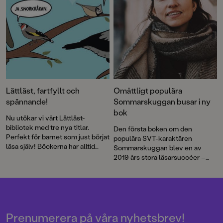
Lättläst, fartfyllt och
Omåttligt populära
spännande!
Sommarskuggan busar i ny
bok
Nu utökar vi vårt Lättläst-
bibliotek med tre nya titlar.
Den första boken om den
Perfekt för barnet som just börjat
populära SVT-karaktären
läsa själv! Böckerna har alltid
Sommarskuggan blev en av
både läsvänliga gemener samt
2019 års stora läsarsuccéer –
pratbubblor med versal text.
och nu är det dags för en
efterlängtad uppföljare. Den här
gången dyker alla barns
favoritskurk upp på ett
födelsedagskalas.
Prenumerera på våra nyhetsbrev!