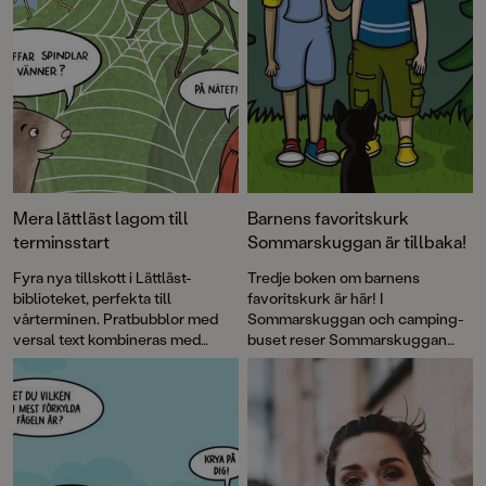
Mera lättläst lagom till
Barnens favoritskurk
terminsstart
Sommarskuggan är tillbaka!
Fyra nya tillskott i Lättläst-
Tredje boken om barnens
biblioteket, perfekta till
favoritskurk är här! I
vårterminen. Pratbubblor med
Sommarskuggan och camping-
versal text kombineras med
buset reser Sommarskuggan
läsvänliga gemener i brödtexten.
norrut till staden som håller på
Det klockrena sättet att öva
att flytta och gör som så många
läsning!
andra – ”hemestrar” på en
camping.