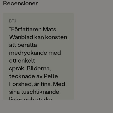
Recensioner
6-9
Familjen Monstersson ingår i Rabén & Sjögrens serie
med lättlästa böcker för de allra yngsta
ORIGINALSPRÅK
nybörjarläsarna. Lite text och läsvänlig typografi,
Svenska
BTJ
pratbubblor med versal text plus massor av roliga
färgbilder.
”Författaren Mats
SPRÅK
Wänblad kan konsten
Svenska
att berätta
SERIE
medryckande med
Lättläst
ett enkelt
PUBLICERINGSDATUM
språk. Bilderna,
2020-07-31
tecknade av Pelle
Produktion
Forshed, är fina. Med
sina tuschliknande
Produktdetaljer
linjer och starka
ISBN
9789129727920
färger berättar