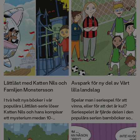
Lättläst med Katten Nils och
Avspark för ny del av Vårt
Familjen Monstersson
lilla landslag
I två helt nya böcker i vår
Spelar man i seriespel för att
populära Lättläst-serie löser
vinna, eller för att det är kul?
Katten Nils och hans kompisar
Seriespelet är fjärde delen i den
ett mysterium medan 10-
populära serien barnböcker som
årsjubilerande Familjen
tagits fram i samarbete med
Monstersson skapar en
Svenska Fotbollförbundet.
skrämmande bra djurpark!