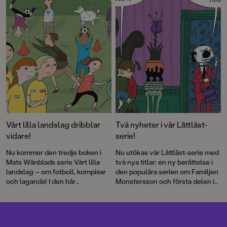
Vårt lilla landslag dribblar
Två nyheter i vår Lättläst-
vidare!
serie!
Nu kommer den tredje boken i
Nu utökas vår Lättläst-serie med
Mats Wänblads serie Vårt lilla
två nya titlar: en ny berättelse i
landslag – om fotboll, kompisar
den populära serien om Familjen
och laganda! I den här
Monstersson och första delen i
berättelsen uppstår frågan om
en helt ny serie om Elsa-Star.
det är så kul att storsatsa –
egentligen?