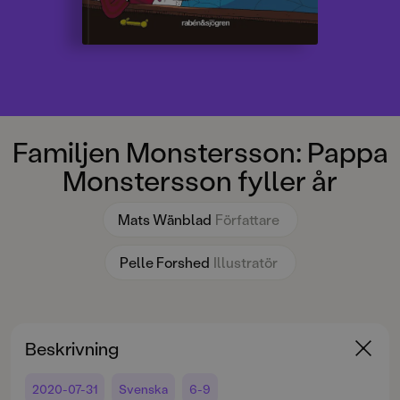
Familjen Monstersson: Pappa
Monstersson fyller år
Mats Wänblad
Författare
Pelle Forshed
Illustratör
Beskrivning
2020-07-31
Svenska
6-9