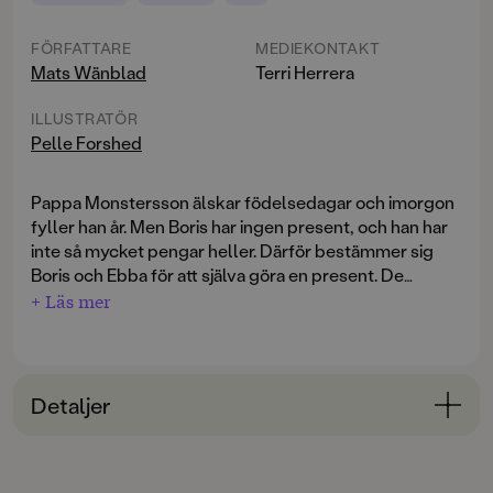
FÖRFATTARE
MEDIEKONTAKT
Mats Wänblad
Terri Herrera
ILLUSTRATÖR
Pelle Forshed
Pappa Monstersson älskar födelsedagar och imorgon
fyller han år. Men Boris har ingen present, och han har
inte så mycket pengar heller. Därför bestämmer sig
Boris och Ebba för att själva göra en present. De
kommer på en jättebra idé - de vet precis vad han
+ Läs mer
behöver! Det är i alla fall vad de tror.
Serien Familjen Monstersson är en modern klassiker i
kategorin lättläst och älskas av såväl läsare och
Detaljer
föräldrar som bibliotekarier och bokbloggare. Eller
som Bibliotekstjänst skrev: kommer att få många barn
Bokinformation
att förstå varför det är roligt att läsa.
ÅLDERSGRUPP