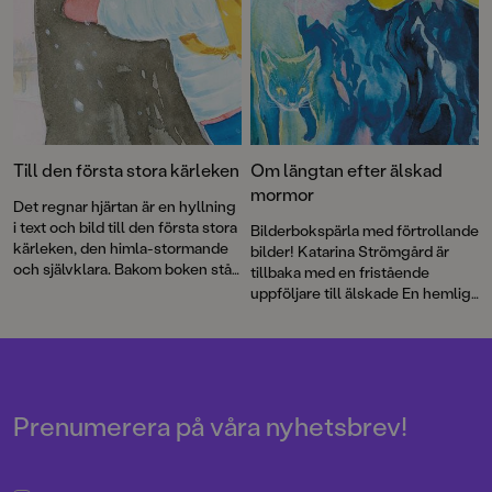
av den prisbelönta duon Ylva
Karlsson och Katarina
Strömgård.
Till den första stora kärleken
Om längtan efter älskad
mormor
Det regnar hjärtan är en hyllning
i text och bild till den första stora
Bilderbokspärla med förtrollande
kärleken, den himla-stormande
bilder! Katarina Strömgård är
och självklara. Bakom boken står
tillbaka med en fristående
debutanten Gloria Kisekka-
uppföljare till älskade En hemlig
Ndawula och Augustprisade
katt. Den här gången handlar det
Katarina Strömgård.
om att inte få hälsa på sin sjuka
mormor – ett ämne som varit
extra aktuellt de senaste åren.
Prenumerera på våra nyhetsbrev!