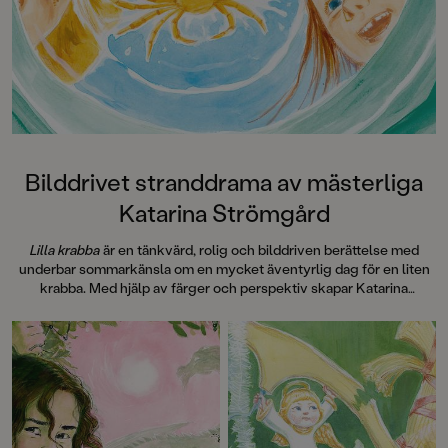
medryckande bilderb
Hallhagen tipsar om 
böcker för barn och 
SvD"Mycket underhå
särskilt att rutscha
Dahlbergs bilder som 
en enda sekund. På 
uppslag finns tusen d
upptäcka. Inte minst 
följa familjens hund
Bilddrivet stranddrama av mästerliga
sniffande äventyr." -
Katarina Strömgård
DN"En bok som komm
till skratt hos såväl 
Lilla krabba
är en tänkvärd, rolig och bilddriven berättelse med
BTJ.
underbar sommarkänsla om en mycket äventyrlig dag för en liten
krabba. Med hjälp av färger och perspektiv skapar Katarina
Strömgård storslagna scener som doftar av tång, salta hav och
sommar.