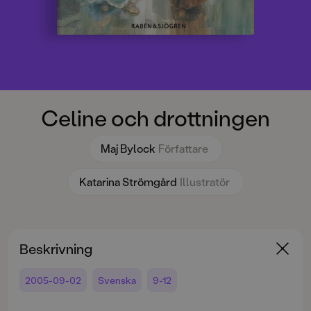
Celine och drottningen
Maj Bylock
Författare
Katarina Strömgård
Illustratör
Beskrivning
2005-09-02
Svenska
9-12