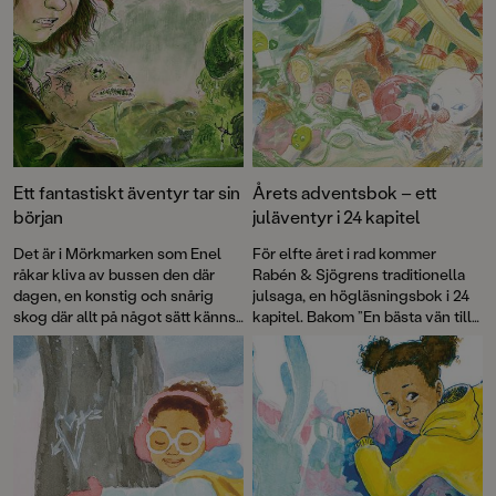
Ett fantastiskt äventyr tar sin
Årets adventsbok – ett
början
juläventyr i 24 kapitel
Det är i Mörkmarken som Enel
För elfte året i rad kommer
råkar kliva av bussen den där
Rabén & Sjögrens traditionella
dagen, en konstig och snårig
julsaga, en högläsningsbok i 24
skog där allt på något sätt känns
kapitel. Bakom ”En bästa vän till
lite fel. Där finns taggiga buskar
jul” står författaren Ylva Karlsson
som verkar röra sig, underliga
och illustratören Katarina
fåglar och en sexbent katt. Och
Strömgård – två
så paddvätten – den slemmiga,
Augustprisvinnare i ett magiskt
morrande varelsen som Enel
fint samarbete. Resultatet är en
måste rädda.
Paddvättens skog
är
saga om sönderälskade
första delen i Mörkmarken, en
julgransprydnader.
antagligen helt sann berättelse