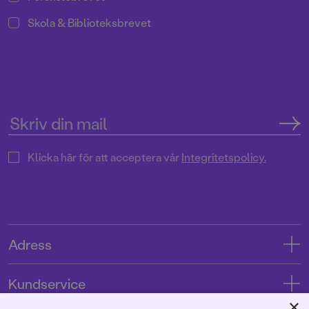
Skola & Biblioteksbrevet
Klicka här för att acceptera vår
Integritetspolicy.
Adress
Adress
Kundservice
08-769 88 00
×