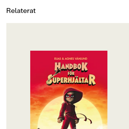
Relaterat
OM BOKEN
Lisa måste bo hos sin mormor i några månader
eftersom hennes mamma jobbar i en annan
stad. Problemet är bara att Lisa vantrivs något
fruktansvärt i sin nya skola. Killgänget retar
henne konstant för hennes utstående öron, och
varje kväll somnar Lisa med händerna tryckta
mot öronen, för att de förhoppningsvis ska
sluta stå ut så mycket.
En dag när Lisa, i vanlig ordning, blir jagad av
killgänget rymmer hon in på biblioteket. Där,
längst ner på en hylla, står en bok som liksom