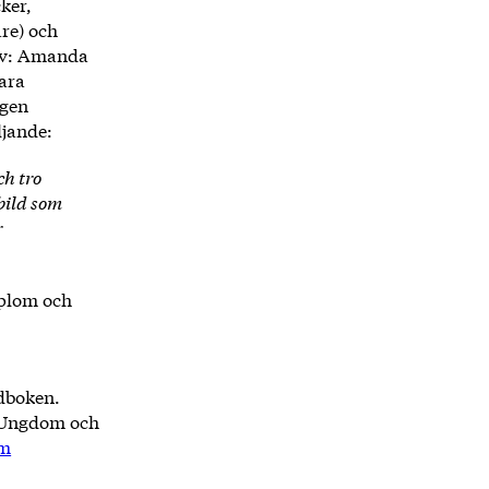
ker,
are) och
t av: Amanda
Sara
egen
ljande:
ch tro
dbild som
r
iplom och
udboken.
g, Ungdom och
om