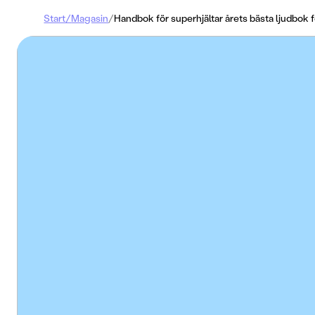
Start
/
Magasin
/
Handbok för superhjältar årets bästa ljudbok f