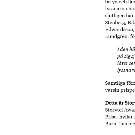
betyg och lju
lyssnarna har
slutligen har
Stenberg, Bi
Edwardsson, 
Lundgren, fö
I den hä
på sig s
låter s
lyssnare
Samtliga förf
varsin prisp
Detta är Stor
Storytel Awa
Priset hyllar
Barn. Läs me