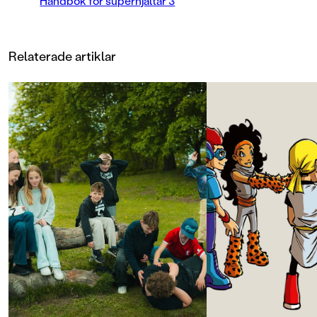
Handbok för superhjältar 3
han fångar henne?
Fartfyllt, spännande och läckert om
en liten tjej som tar saken i egna
Relaterade artiklar
händer. Ett slags modern Pippi
Långstrump med superkrafter som
skildras med fantastiska
illustrationer. Ett äventyr som man
slukar, med en hjältinna som man
bara måste älska!