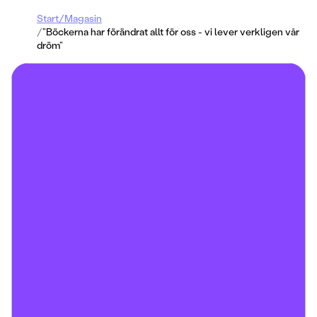
Start
/
Magasin
/
”Böckerna har förändrat allt för oss - vi lever verkligen vår
dröm”