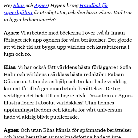
Hej
Elias
och
Agnes
! Hypen kring
Handbok för
superhjältar
är otroligt stor, och den bara växer. Vad tror
ni ligger bakom succén?
Agnes:
Vi arbetade med böckerna i över två år innan
förlaget fick upp ögonen för våra berättelser. Det gjorde
att vi fick tid att bygga upp världen och karaktärerna i
lugn och ro.
Elias:
Vi har också fått världens bästa förläggare i Sofia
Hahr och världens i särklass bästa redaktör i Fabian
Göranson. Utan deras hjälp och tankar hade vi aldrig
kunnat få till så genomarbetade berättelser. De tog
verkligen det hela till en högre nivå. Dessutom är Agnes
illustrationer i absolut världsklass! Utan hennes
uppfinningsrikedom och känsla för vårt universum
hade vi aldrig blivit publicerade.
Agnes:
Och utan Elias känsla för spännande berättelser
och hans besatthet av marknadsföring hade vi inte