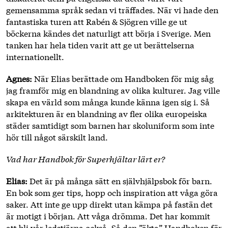
gemensamma språk sedan vi träffades. När vi hade den
fantastiska turen att Rabén & Sjögren ville ge ut
böckerna kändes det naturligt att börja i Sverige. Men
tanken har hela tiden varit att ge ut berättelserna
internationellt.
Agnes:
När Elias berättade om Handboken för mig såg
jag framför mig en blandning av olika kulturer. Jag ville
skapa en värld som många kunde känna igen sig i. Så
arkitekturen är en blandning av fler olika europeiska
städer samtidigt som barnen har skoluniform som inte
hör till något särskilt land.
Vad har Handbok för Superhjältar lärt er?
Elias:
Det är på många sätt en självhjälpsbok för barn.
En bok som ger tips, hopp och inspiration att våga göra
saker. Att inte ge upp direkt utan kämpa på fastän det
är motigt i början. Att våga drömma. Det har kommit
att bli vår ledstjärna också. Så den ”äkta” Handboken för