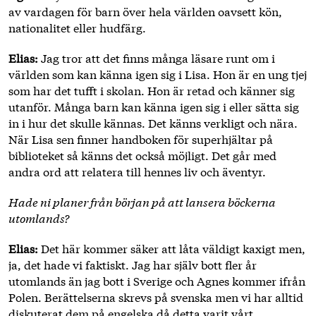
av vardagen för barn över hela världen oavsett kön,
nationalitet eller hudfärg.
Elias:
Jag tror att det finns många läsare runt om i
världen som kan känna igen sig i Lisa. Hon är en ung tjej
som har det tufft i skolan. Hon är retad och känner sig
utanför. Många barn kan känna igen sig i eller sätta sig
in i hur det skulle kännas. Det känns verkligt och nära.
När Lisa sen finner handboken för superhjältar på
biblioteket så känns det också möjligt. Det går med
andra ord att relatera till hennes liv och äventyr.
Hade ni planer från början på att lansera böckerna
utomlands?
Elias:
Det här kommer säker att låta väldigt kaxigt men,
ja, det hade vi faktiskt. Jag har själv bott fler år
utomlands än jag bott i Sverige och Agnes kommer ifrån
Polen. Berättelserna skrevs på svenska men vi har alltid
diskuterat dem på engelska då detta varit vårt