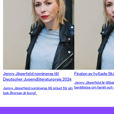
gör man för att få vänner? Hur blir
man populär? Och framför allt: Kan
man fixa det på 59 dagar?
Jenny Jägerfeld är tillbaka med en
berättelse om ensamhet och
vänskap, utanförskap och
popularitet och om att välja vem
man själv vill vara. Precis som i
kritikerrosade Brorsan är kung och
Augustnominerade Comedy Queen
berättar Jägerfeld med hisnande
humor och bråddjupt allvar en
historia som inte lämnar någon
läsare oberörd.
Jenny Jägerfeld nomineras till
Finalen av hyllade Sk
Deutscher Jugendliteraturpreis 2024
Jenny Jägerfeld är tillb
berättelse om familj och 
Jenny Jägerfeld nomineras till priset för sin
och kärlek – och att få l
bok
Brorsan är kung!
.
älska den man vill. Min s
den avslutande delen av 
där den första delen, Mitt
vann Barnradions bokpri