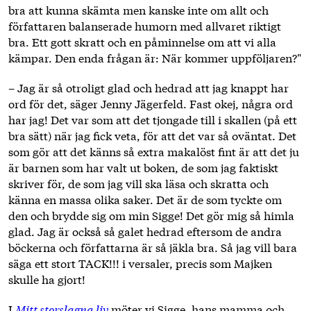
bra att kunna skämta men kanske inte om allt och
författaren balanserade humorn med allvaret riktigt
bra. Ett gott skratt och en påminnelse om att vi alla
kämpar. Den enda frågan är: När kommer uppföljaren?"
– Jag är så otroligt glad och hedrad att jag knappt har
ord för det, säger Jenny Jägerfeld. Fast okej, några ord
har jag! Det var som att det tjongade till i skallen (på ett
bra sätt) när jag fick veta, för att det var så oväntat. Det
som gör att det känns så extra makalöst fint är att det ju
är barnen som har valt ut boken, de som jag faktiskt
skriver för, de som jag vill ska läsa och skratta och
känna en massa olika saker. Det är de som tyckte om
den och brydde sig om min Sigge! Det gör mig så himla
glad. Jag är också så galet hedrad eftersom de andra
böckerna och författarna är så jäkla bra. Så jag vill bara
säga ett stort TACK!!! i versaler, precis som Majken
skulle ha gjort!
I
Mitt storslagna liv
möter vi Sigge, hans mamma och