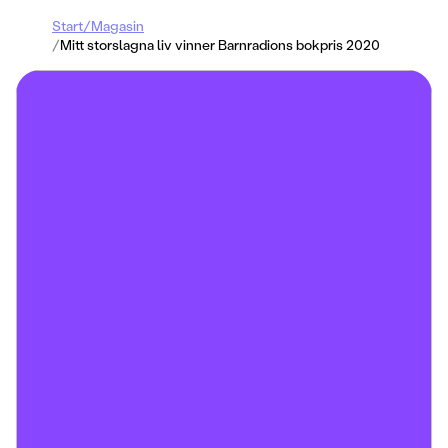
Start
/
Magasin
/
Mitt storslagna liv vinner Barnradions bokpris 2020