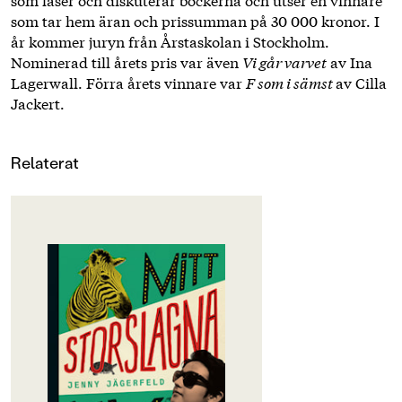
som tar hem äran och prissumman på 30 000 kronor. I
år kommer juryn från Årstaskolan i Stockholm.
Nominerad till årets pris var även
Vi går varvet
av Ina
Lagerwall. Förra årets vinnare var
F som i sämst
av Cilla
Jackert.
Relaterat
OM BOKEN
Nominerad till Augustpriset 2019!
Vinnare av Barnradions bokpris
2020!
Mamma har alltid sagt att jag är "en
unik människa" att jag är
"annorlunda" och "speciell". Jag