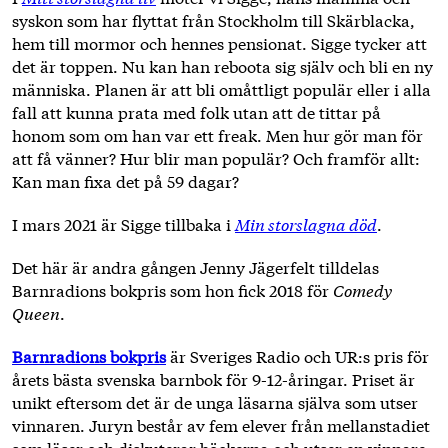
syskon som har flyttat från Stockholm till Skärblacka,
hem till mormor och hennes pensionat. Sigge tycker att
det är toppen. Nu kan han reboota sig själv och bli en ny
människa. Planen är att bli omåttligt populär eller i alla
fall att kunna prata med folk utan att de tittar på
honom som om han var ett freak. Men hur gör man för
att få vänner? Hur blir man populär? Och framför allt:
Kan man fixa det på 59 dagar?
I mars 2021 är Sigge tillbaka i
Min storslagna död
.
Det här är andra gången Jenny Jägerfelt tilldelas
Barnradions bokpris som hon fick 2018 för
Comedy
Queen
.
Barnradions bokpris
är Sveriges Radio och UR:s pris för
årets bästa svenska barnbok för 9-12-åringar. Priset är
unikt eftersom det är de unga läsarna själva som utser
vinnaren. Juryn består av fem elever från mellanstadiet
som läser och diskuterar böckerna och utser en vinnare