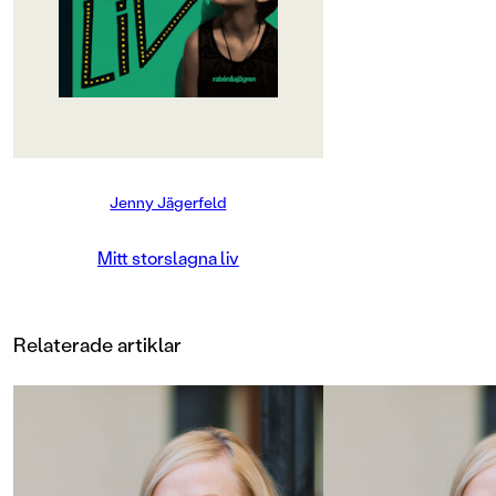
tror egentligen bara att det är ett
snällare sätt att säga "konstig" på.
Nu hade jag exakt sextio dagar på
mig på att bli en ny person. Eller ja,
femtionio. Sedan var sommarlovet
slut och skolan skulle börja. Det var
givetvis inte lätt, men det var inte
heller omöjligt. Om man kan åka till
Jenny Jägerfeld
månen, borde man ju kunna bli
populär? Eller? Jag skulle ta reda på
exakt hur.
Mitt storslagna liv
Sigge och hans mamma och syskon
har flyttat från Stockholm till
Skärblacka, hem till mormor och
Relaterade artiklar
hennes pensionat. Sigge tycker att
det är toppen. Nu kan han reboota
sig själv och bli en ny människa.
Planen är att bli omåttligt populär
eller i alla fall att kunna prata med
folk utan att de tittar på honom
som om han var ett freak. Men hur