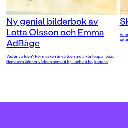
Ny genial bilderbok av
Sk
Lotta Olsson och Emma
Vem 
AdBåge
en ä
fick
till
Vad är världen? För masken är världen mull. För loppan päls.
unde
Hamstern känner världen som ett hjul och ett bo, kattens
värld är ett rum och händer som smeker. Hunden vet att
världen är dofter, pinnar och promenader, medan fågeln ser
vindar och vidder och fisken djup och glitter. I rytmiska rim
och fantastiska bilder utforskar Lotta Olsson och Emma
AdBåge hur världen ser ut ur olika djurs perspektiv – det lilla
och det stora, det nära och det oändliga.