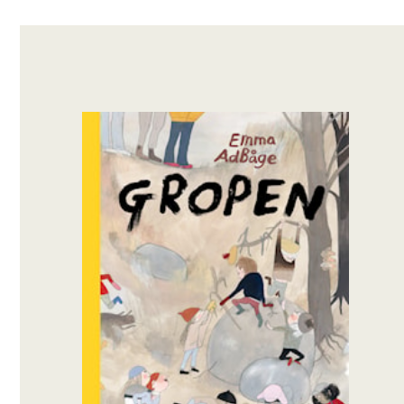
OM BOKEN
Vinnare av Augustpriset 2018!
Dom vuxna hatar Gropen. Dom tycker inte att
vi ska vara där och leka för man kan dö.
- Åtminstone ramla och slå sej! säger Eva.
- En gång ramlade jag och slog mej, säger jag.
Men det var inte i Gropen för det var i kuddis
när Hannes skulle hoppa från ribbstolen och
kom på mej istället för på tjockmattan.
Eva svarar inte. Hon bara gör liten mun och
tittar bort.