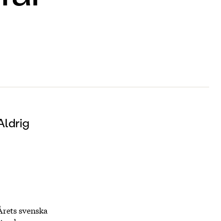
t
Aldrig
Årets svenska