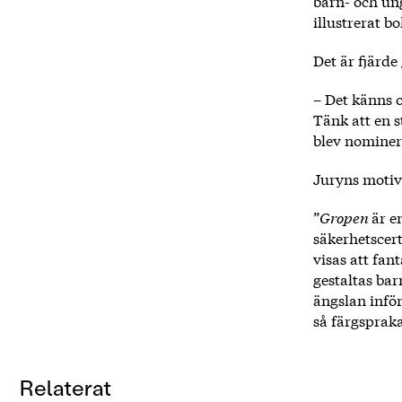
barn- och u
illustrerat b
Det är fjär
– Det känns o
Tänk att en s
blev nominera
Juryns motiv
”
Gropen
är e
säkerhetscer
visas att fan
gestaltas bar
ängslan inför
så färgsprak
Relaterat