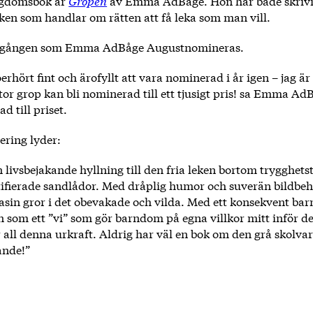
ngdomsbok är
Gropen
av Emma AdBåge. Hon har både skrivi
oken som handlar om rätten att få leka som man vill.
de gången som Emma AdBåge Augustnomineras.
erhört fint och ärofyllt att vara nominerad i år igen – jag är
tor grop kan bli nominerad till ett tjusigt pris! sa Emma A
d till priset.
ering lyder:
n livsbejakande hyllning till den fria leken bortom trygghet
tifierade sandlådor. Med dråplig humor och suverän bildbe
tasin gror i det obevakade och vilda. Med ett konsekvent ba
n som ett ”vi” som gör barndom på egna villkor mitt inför d
 all denna urkraft. Aldrig har väl en bok om den grå skolva
ande!”