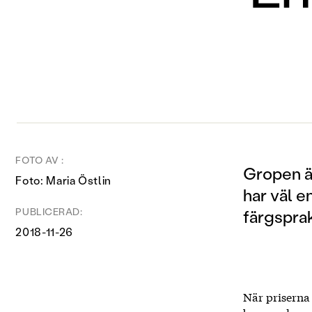
FOTO AV :
Gropen ä
Foto: Maria Östlin
har väl e
PUBLICERAD:
färgspra
2018-11-26
När priserna 