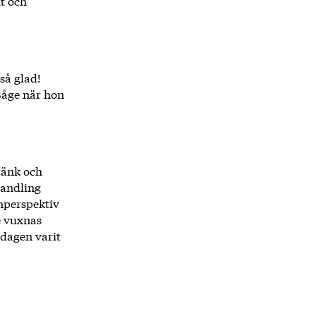
t och
 så glad!
dBåge när hon
stänk och
handling
rnperspektiv
e vuxnas
rdagen varit