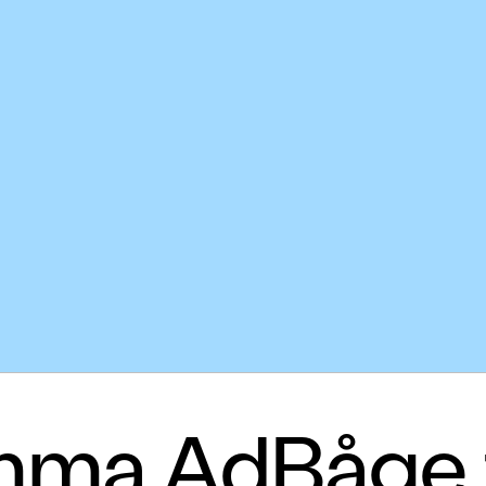
ma AdBåge 