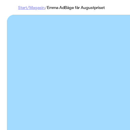
Start
/
Magasin
/
Emma AdBåge får Augustpriset